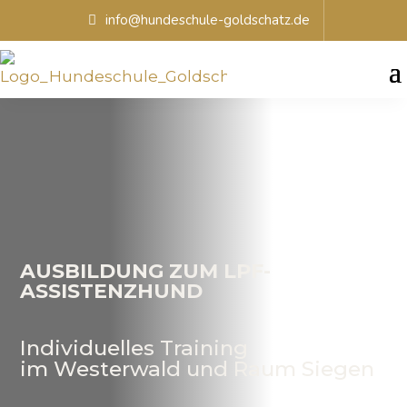
info@hundeschule-goldschatz.de
AUSBILDUNG ZUM LPF-
ASSISTENZHUND
Individuelles Training
im Westerwald und Raum Siegen