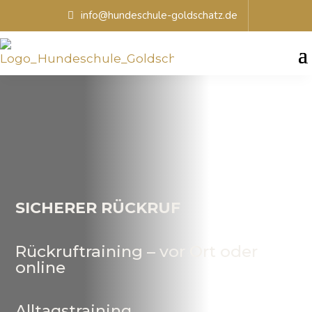
info@hundeschule-goldschatz.de
SICHERER RÜCKRUF
Rückruftraining – vor Ort oder
online
Alltagstraining,